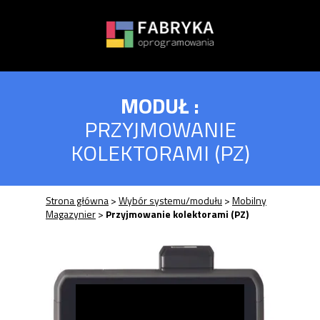
Przycisk
MODUŁ :
PRZYJMOWANIE
KOLEKTORAMI (PZ)
Strona główna
>
Wybór systemu/modułu
>
Mobilny
Magazynier
>
Przyjmowanie kolektorami (PZ)